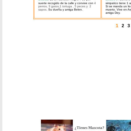
suerte recogido de la calle y convive con
4
simpatico tiene 1 
perros, 3 gatos,1 tortuga , 5 peces y 2
Si se manda un lio
sapos.
Su dueña y amiga Belen.
muerto. Vive en Ar
amiga Dey.
1
2
3
.
.
.
¿Tienes Mascota?