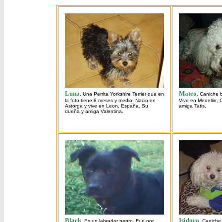
Luna
Mateo
. Una Perrita Yorkshire Terrier que en
. Caniche b
la foto tiene 8 meses y medio. Nacio en
Vive en Medellin,
Astorga y vive en Leon, España. Su
amiga Tatis.
dueña y amiga Valentina.
Black
Isidoro
. Es un labrador negro. Fue por
. Caniche