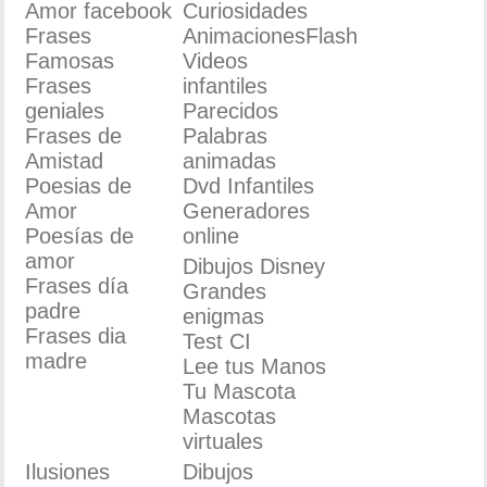
Amor facebook
Curiosidades
Frases
AnimacionesFlash
Famosas
Videos
Frases
infantiles
geniales
Parecidos
Frases de
Palabras
Amistad
animadas
Poesias de
Dvd Infantiles
Amor
Generadores
Poesías de
online
amor
Dibujos Disney
Frases día
Grandes
padre
enigmas
Frases dia
Test CI
madre
Lee tus Manos
Tu Mascota
Mascotas
virtuales
Ilusiones
Dibujos