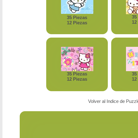
35
35 Piezas
12
12 Piezas
35 Piezas
35
12 Piezas
12
Volver al Indice de Puzz