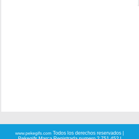
Todos los derechos reservados |
www.pekegifs.com
Pekegifs Marca Registrada numero 2.751.452 l