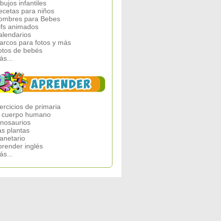
bujos infantiles
ecetas para niños
ombres para Bebes
ifs animados
alendarios
arcos para fotos y más
otos de bebés
ás...
ercicios de primaria
l cuerpo humano
inosaurios
as plantas
lanetario
prender inglés
ás...