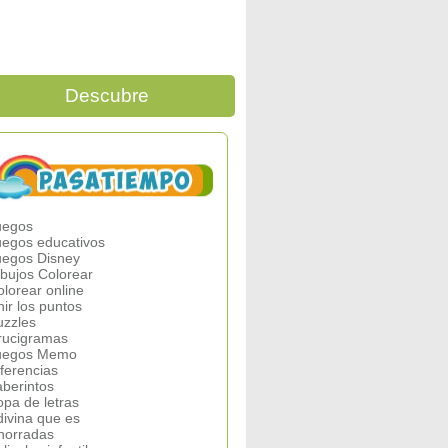
Descubre
uegos
uegos educativos
uegos Disney
ibujos Colorear
olorear online
nir los puntos
uzzles
rucigramas
uegos Memo
iferencias
aberintos
opa de letras
divina que es
horradas