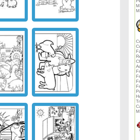
Pe
M
M
Cu
C
F
R
C
A
F
F
F
F
P
H
T
C
M