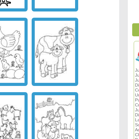
J
J
J
D
C
U
P
C
J
D
L
S
A
C