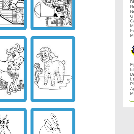
Di
R
N
G
C
M
F
M
Ej
E
D
L
P
A
M