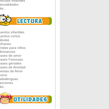
liculas infantiles
anualidades
ás...
entos infantiles
uentos cortos
ábulas
efranes
histes para niños
divinanzas
rases de amor
rases Famosas
rases geniales
rases de Amistad
oesias de Amor
umor
rabalenguas
anciones
ás...