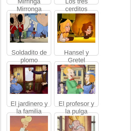
Mirringa
Los tres
Mirronga
cerditos
Soldadito de
Hansel y
plomo
Gretel
El jardinero y
El profesor y
la familia
la pulga