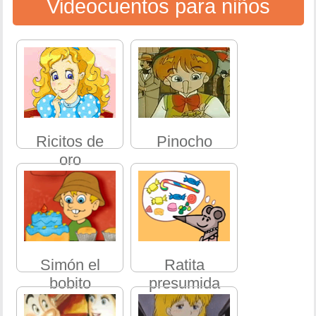
Videocuentos para niños
Ricitos de
Pinocho
oro
Simón el
Ratita
bobito
presumida