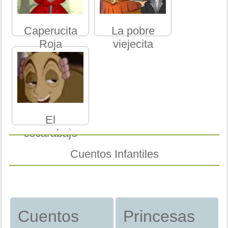
Caperucita
La pobre
Roja
viejecita
El
escarabajo
Cuentos Infantiles
Cuentos
Princesas