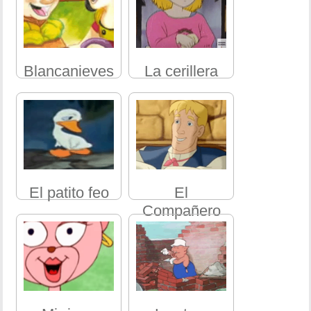
Blancanieves
La cerillera
El patito feo
El
Compañero
de viaje