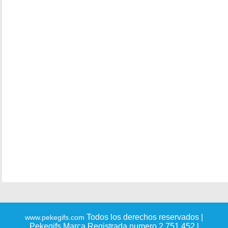
Todos los derechos reservados |
www.pekegifs.com
Pekegifs Marca Registrada numero 2.751.452 l