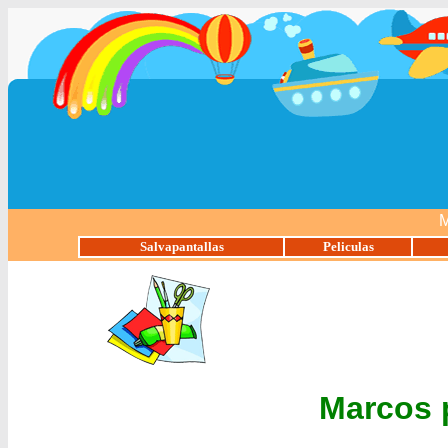
M
Salvapantallas
Peliculas
Marcos 