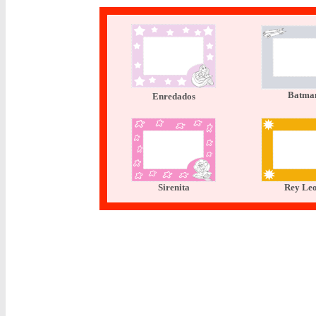
Batma
Enredados
Sirenita
Rey Le