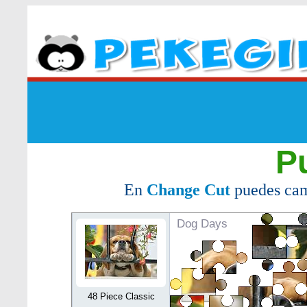
P
En
Change Cut
puedes cam