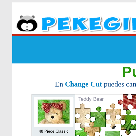
P
En
Change Cut
puedes cam