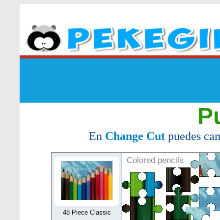
P
En
Change Cut
puedes cam