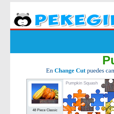
P
En
Change Cut
puedes cam