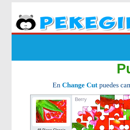
P
En
Change Cut
puedes cam