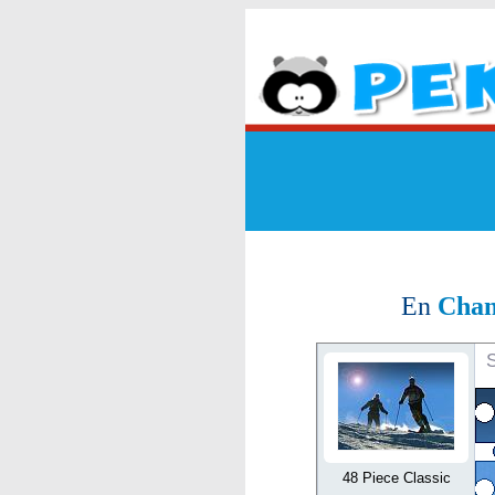
En
Chan