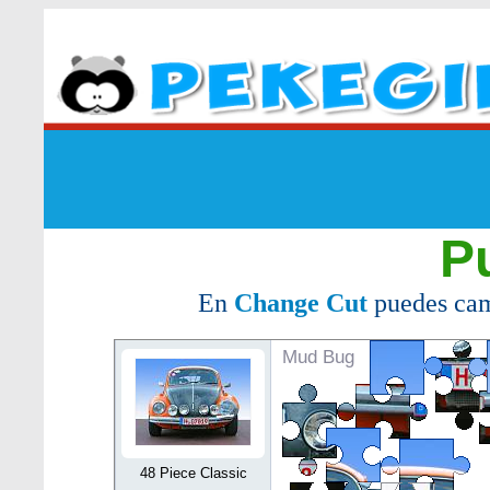
P
En
Change Cut
puedes cam