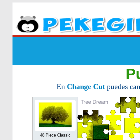
P
En
Change Cut
puedes cam