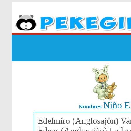
Niño E
Nombres
Edelmiro (Anglosajón) Va
Edgar (Anglosajón) La lan