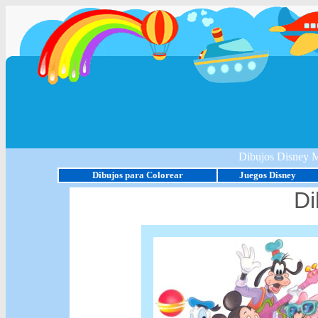
Dibujos Disney 
Dibujos para Colorear
Juegos Disney
Di